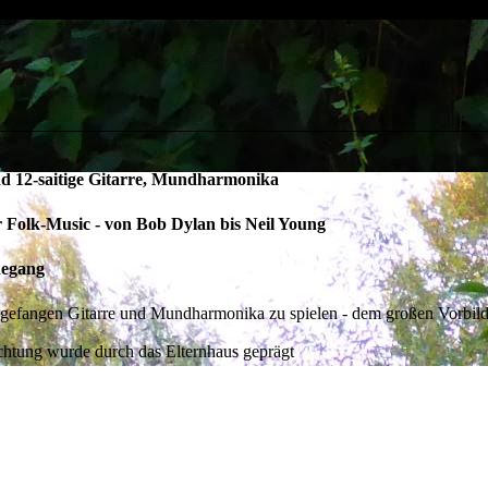
und 12-saitige Gitarre, Mundharmonika
 Folk-Music - von Bob Dylan bis Neil Young
degang
ngefangen Gitarre und Mundharmonika zu spielen - dem großen Vorbil
chtung wurde durch das Elternhaus geprägt
 am 10.03.1989 im Blues Schuppen zu Eulo in einer Pause der UHU-Ban
Sänger und Gitarrist bei "River Of No Return", die dann öfter im Vo
iert "The PINK FLOYD Project" - auch hier Sänger und Gitarrist