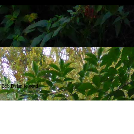
d Bob Dylan folgend
d
rprogramm von "Keimzeit" und "Shawue" auftraten