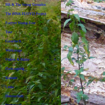
BB & The String Tornados
The PINK FLOYD Project
Forever Young-Tour
Tour
Gästebuch
Werkzeuge
Videos & Bilder
Danksagung
Kontakt
Links
Datenschutz