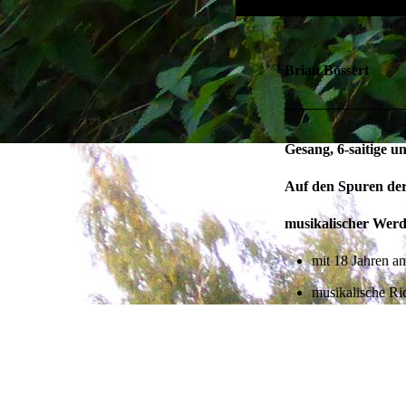
Brian Bossert
Gesang, 6-saitige 
Auf den Spuren der
musikalischer Wer
mit 18 Jahren a
musikalische Ri
erster Auftritt
ab Herbst 1992 
seit 1994 exist